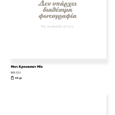
Μινι Κρουασαν Mix
003.211
42 gr