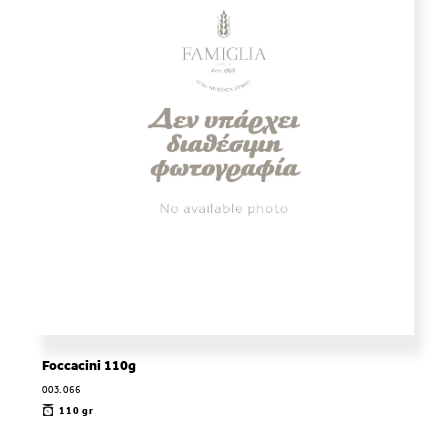
Foccacini 110g
003.066
110 gr