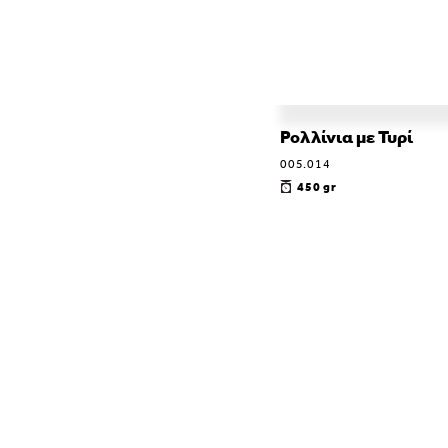
Ρολλίνια με Τυρί
005.014
450 gr