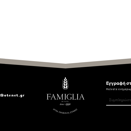
Εγγραφή στ
Μείνετε ενημερω
a@otenet.gr