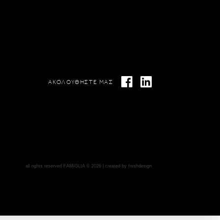
ΑΚΟΛΟΥΘΗΣΤΕ ΜΑΣ
all rights reserved FAMIGLIA © 2026 | created by
freshdesign