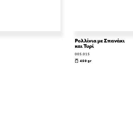
Ρολλίνια με Σπανάκι
και Τυρί
005.015
450 gr