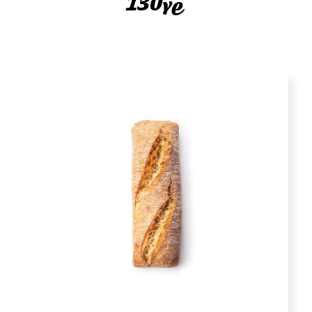
130γρ