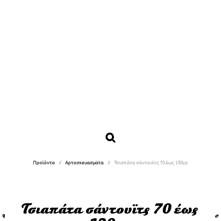
Προϊόντα
Αρτοσκευασματα
Τσιαπάτα σάντουϊτς 70 έως 130γρ
Τσιαπάτα σάντουϊτς 70 έως