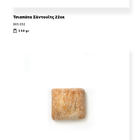
Τσιαπάτα Σάντουϊτς 22εκ
003.032
130 gr